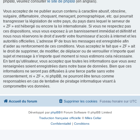
phpBB, veuillez consulter
le site de phpBB
(en anglais).
Vous acceptez de ne publier aucun contenu à caractère abusif, obscène,
vulgaire, diffamatoire, choquant, menaçant, pornographique, etc. qui pourrait
transgresser la législation de votre pays, du pays dans lequel le serveur de
« ZF » est hébergé ou encore la loi internationale. Si vous ne respectez pas
ces dispositions, vous vous exposez à un bannissement immédiat et définitif et
nous nous réservons le droit d’avertir votre fournisseur d’accès à internet et les
autorités officielles. L’adresse IP de tous les messages est enregistrée afin
d’aider au renforcement de ces conditions. Vous acceptez le fait que « ZF » ait
le droit de supprimer, de modifier, de déplacer ou de verrouiller n’importe quel
sujet et message à n’importe quel moment si nous estimons cela nécessaire.
En tant qu’utilisateur, vous acceptez que toutes les informations que vous avez
renseignées soient enregistrées dans notre base de données. Bien que ces
informations ne seront pas diffusées à une tierce partie sans votre
consentement, ni « ZF », ni phpBB, ne pourront être tenus comme
responsables en cas de tentative de piratage informatique visant à
compromettre vos données.
Accueil du forum
Supprimer les cookies
Fuseau horaire sur
UTC
Développé par
phpBB
® Forum Software © phpBB Limited
Traduction française officielle
©
Miles Cellar
Confidentialité
|
Conditions