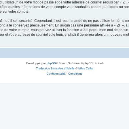
utilisateur, de votre mot de passe et de votre adresse de courriel requis par « ZF » d
ntrôler quelles informations de votre compte vous souhaitez rendre publiques ou n
le sur votre compte.
afin qu’il soit sécurisé. Cependant, il est recommandé de ne pas utiliser le même mot
donc à le conservez précieusement. En aucun cas une personne affiliée à « ZF », à
e de votre compte, vous pouvez utiliser la fonction « J’ai perdu mon mot de passe 
eur et votre adresse de courriel et le logiciel phpBB générera alors un nouveau mo
Développé par
phpBB
® Forum Software © phpBB Limited
Traduction française officielle
©
Miles Cellar
Confidentialité
|
Conditions