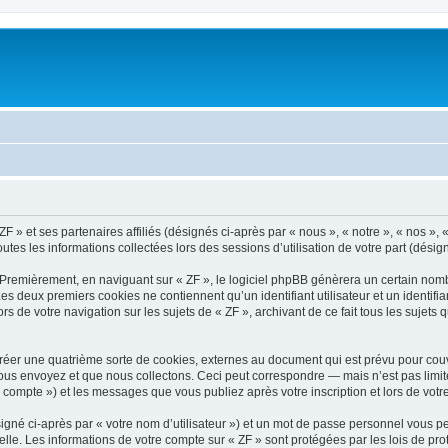
ZF » et ses partenaires affiliés (désignés ci-après par « nous », « notre », « nos »
outes les informations collectées lors des sessions d’utilisation de votre part (désig
 Premièrement, en naviguant sur « ZF », le logiciel phpBB génèrera un certain nombr
 Les deux premiers cookies ne contiennent qu’un identifiant utilisateur et un ident
rs de votre navigation sur les sujets de « ZF », archivant de ce fait tous les sujets
réer une quatrième sorte de cookies, externes au document qui est prévu pour couv
us envoyez et que nous collectons. Ceci peut correspondre — mais n’est pas limité
e compte ») et les messages que vous publiez après votre inscription et lors de vo
igné ci-après par « votre nom d’utilisateur ») et un mot de passe personnel vous p
elle. Les informations de votre compte sur « ZF » sont protégées par les lois de p