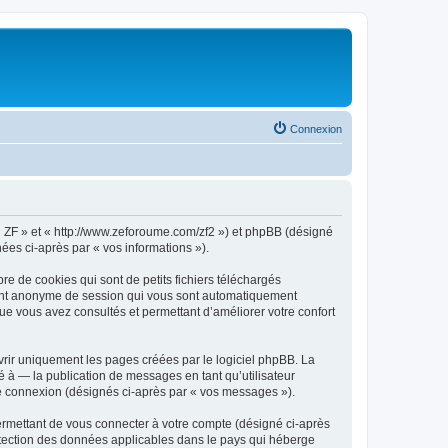
Connexion
, « ZF » et « http://www.zeforoume.com/zf2 ») et phpBB (désigné
nées ci-après par « vos informations »).
e de cookies qui sont de petits fichiers téléchargés
ifiant anonyme de session qui vous sont automatiquement
 que vous avez consultés et permettant d’améliorer votre confort
rir uniquement les pages créées par le logiciel phpBB. La
 à — la publication de messages en tant qu’utilisateur
tre connexion (désignés ci-après par « vos messages »).
ermettant de vous connecter à votre compte (désigné ci-après
rotection des données applicables dans le pays qui héberge