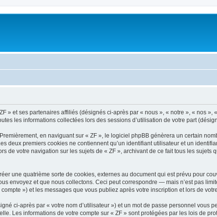
ZF » et ses partenaires affiliés (désignés ci-après par « nous », « notre », « nos »
outes les informations collectées lors des sessions d’utilisation de votre part (désig
 Premièrement, en naviguant sur « ZF », le logiciel phpBB génèrera un certain nombr
 Les deux premiers cookies ne contiennent qu’un identifiant utilisateur et un ident
rs de votre navigation sur les sujets de « ZF », archivant de ce fait tous les sujets
réer une quatrième sorte de cookies, externes au document qui est prévu pour couv
us envoyez et que nous collectons. Ceci peut correspondre — mais n’est pas limité
e compte ») et les messages que vous publiez après votre inscription et lors de vo
igné ci-après par « votre nom d’utilisateur ») et un mot de passe personnel vous p
elle. Les informations de votre compte sur « ZF » sont protégées par les lois de p