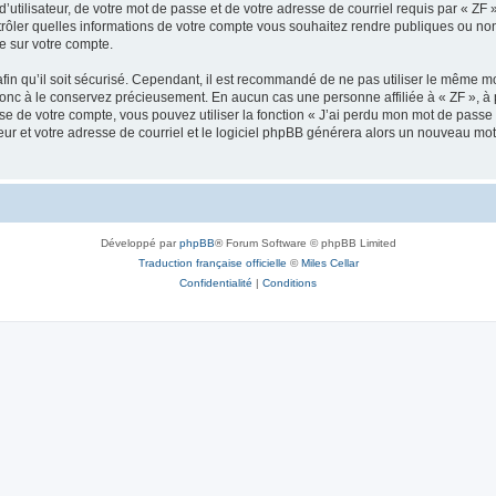
utilisateur, de votre mot de passe et de votre adresse de courriel requis par « ZF » d
ntrôler quelles informations de votre compte vous souhaitez rendre publiques ou n
le sur votre compte.
afin qu’il soit sécurisé. Cependant, il est recommandé de ne pas utiliser le même mot
donc à le conservez précieusement. En aucun cas une personne affiliée à « ZF », à
e de votre compte, vous pouvez utiliser la fonction « J’ai perdu mon mot de passe 
eur et votre adresse de courriel et le logiciel phpBB générera alors un nouveau mo
Développé par
phpBB
® Forum Software © phpBB Limited
Traduction française officielle
©
Miles Cellar
Confidentialité
|
Conditions