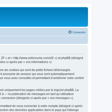
Connexion
, « ZF » et « http://www.zeforoume.com/zf2 ») et phpBB (désigné
nées ci-après par « vos informations »).
e de cookies qui sont de petits fichiers téléchargés
ifiant anonyme de session qui vous sont automatiquement
 que vous avez consultés et permettant d’améliorer votre confort
rir uniquement les pages créées par le logiciel phpBB. La
 à — la publication de messages en tant qu’utilisateur
tre connexion (désignés ci-après par « vos messages »).
ermettant de vous connecter à votre compte (désigné ci-après
rotection des données applicables dans le pays qui héberge